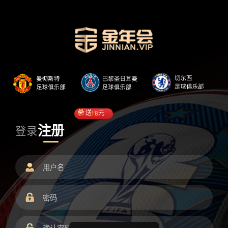
送
18
元
注册
登录