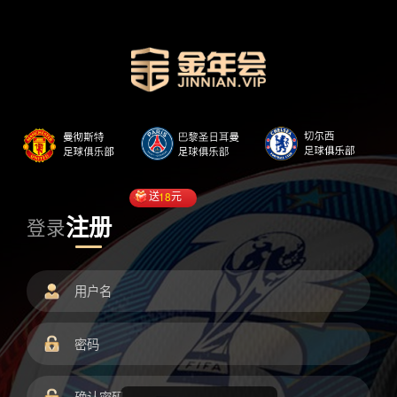
送
18
元
注册
登录