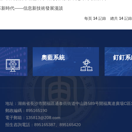
革新時代——信息新技術發展漫談
每頁
14
記錄
總共
14
記
奧藍系統
釘釘系
地址：湖南省長沙市開福區通泰街街道中山路589号開福萬達廣場C區1
郵政編碼：895165190
電子郵箱：135813@208.com
招生咨詢電話：895165387、895165420