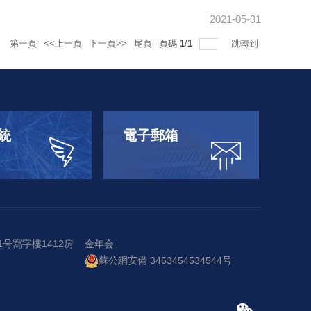
2021-05-31
錄
第一頁
<<上一頁
下一頁>>
尾頁
頁碼
1
/
1
跳轉到
統
電子郵箱
号寫字樓1412房
金年会
蘇公網安備 3463454534544号