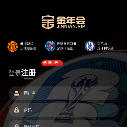
送
18
元
注册
登录