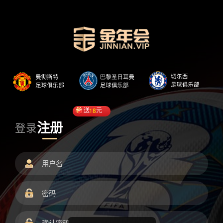
送
18
元
注册
登录