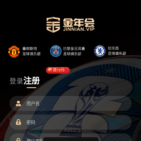
送
18
元
注册
登录